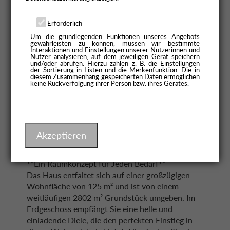
Erforderlich
Um die grundlegenden Funktionen unseres Angebots
gewährleisten zu können, müssen wir bestimmte
Interaktionen und Einstellungen unserer Nutzerinnen und
Nutzer analysieren, auf dem jeweiligen Gerät speichern
Beschreibung im Detail
und/oder abrufen. Hierzu zählen z. B. die Einstellungen
der Sortierung in Listen und die Merkenfunktion. Die in
Willkommen in Vettelschoß/Kalenborn, wo
diesem Zusammenhang gespeicherten Daten ermöglichen
keine Rückverfolgung ihrer Person bzw. ihres Gerätes.
dieses charmante Einfamilienhaus in einer
unverbaubaren Lage Ihr Interesse wecken wird.
Umgeben von der reizvollen Landschaft und
einer reinen Wohngegend, öffnet dieses Juwel
seine Türen für diejenigen, die eine
Akzeptieren
naturbelassene Umgebung schätzen.
**Ein Raumkonzept für Jeden Bedarf**
Das Haus entfaltet sich auf einer großzügigen
Wohnfläche von 125 m² und ist von einem
weitläufigen 2802 m² Grundstück umgeben. Im
Erdgeschoss empfängt Sie eine helle und
einladende Diele, die den perfekten Einstieg in