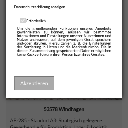
Datenschutzerklärung anzeigen.
Gesamtfläche:
ca. 161 m²
Erforderlich
Um die grundlegenden Funktionen unseres Angebots
Anzahl separater
1
gewährleisten zu können, müssen wir bestimmte
Interaktionen und Einstellungen unserer Nutzerinnen und
WC's:
Nutzer analysieren, auf dem jeweiligen Gerät speichern
und/oder abrufen. Hierzu zählen z. B. die Einstellungen
der Sortierung in Listen und die Merkenfunktion. Die in
Kaltmiete:
990 EUR
diesem Zusammenhang gespeicherten Daten ermöglichen
keine Rückverfolgung ihrer Person bzw. ihres Gerätes.
Betriebs-/
170 EUR
Nebenkosten:
Akzeptieren
53578 Windhagen
AB-285 - Standort A3: Strategisch gelegene
Gewerbehalle für Produktion, Lager & Logistik