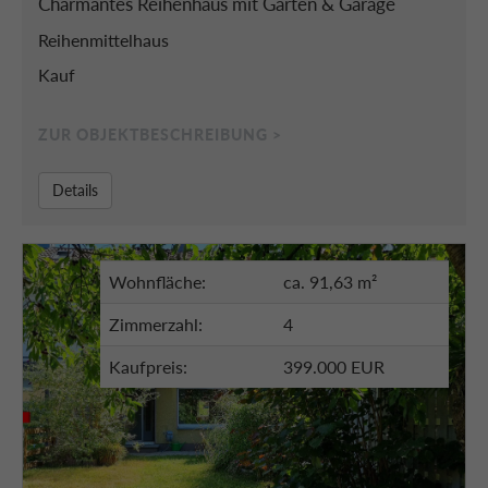
Charmantes Reihenhaus mit Garten & Garage
Reihenmittelhaus
Kauf
ZUR OBJEKTBESCHREIBUNG >
Details
Wohnfläche:
ca. 91,63 m²
Zimmerzahl:
4
Kaufpreis:
399.000 EUR