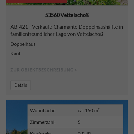
53560 Vettelschoß
AB-421 - Verkauft: Charmante Doppelhaushälfte in
familienfreundlicher Lage von Vettelschoß
Doppelhaus
Kauf
ZUR OBJEKTBESCHREIBUNG >
Details
Wohnfläche:
ca. 150 m²
Zimmerzahl:
5
Kaufpreis:
0 EUR