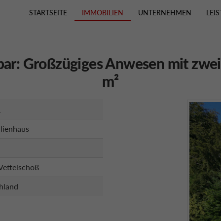
STARTSEITE
IMMOBILIEN
UNTERNEHMEN
LEI
hbar: Großzügiges Anwesen mit zwe
m²
1
lienhaus
Vettelschoß
hland