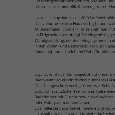
Ob Mehrgenerationenwohnen, Wohnen und Ve
Leben – diese Immobilie überzeugt durch Fle
Haus 1 - Haupthaus (ca. 168,83 m² Wohnfläch
Das vollunterkellerte Haus verfügt über zwe
Außengaragen. Über ein Tor gelangt man in 
Im Erdgeschoss empfängt Sie ein großzügiger
Wandgestaltung, der dem Eingangsbereich ein
in den Wohn- und Essbereich, der durch ang
überzeugt und ausreichend Platz für individu
Ergänzt wird das Raumangebot auf dieser Ebe
Badewanne sowie ein flexibel nutzbares Gäst
Das Dachgeschoss verfügt über zwei Schlafz
wodurch zusätzlicher Freiraum im Außenberei
Badezimmer mit Dusche sowie zwei weitere Zim
oder Hobbyraum nutzen lassen.
Das Kellergeschoss bietet mehrere praktische
Haushaltsutensilien oder Hobbybedarf schaf