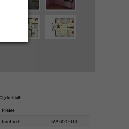
Objektdetails
Preise
Kaufpreis
469.000 EUR