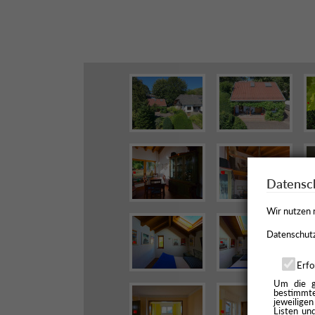
Datensch
Wir nutzen 
Datenschutz
Erfo
Um die g
bestimmte
jeweiligen
Listen un