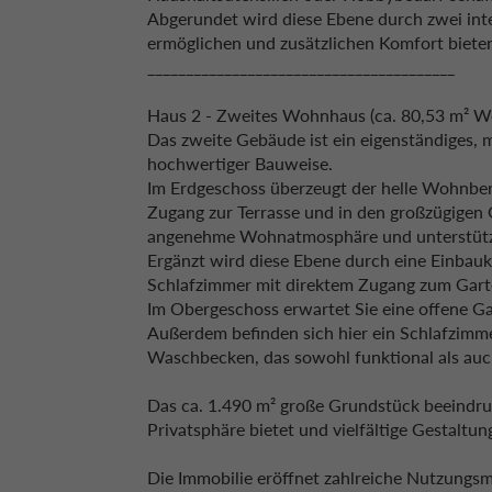
Abgerundet wird diese Ebene durch zwei int
ermöglichen und zusätzlichen Komfort biete
________________________________________
Haus 2 - Zweites Wohnhaus (ca. 80,53 m² Wo
Das zweite Gebäude ist ein eigenständiges
hochwertiger Bauweise.
Im Erdgeschoss überzeugt der helle Wohnbere
Zugang zur Terrasse und in den großzügigen 
angenehme Wohnatmosphäre und unterstützt 
Ergänzt wird diese Ebene durch eine Einbau
Schlafzimmer mit direktem Zugang zum Gart
Im Obergeschoss erwartet Sie eine offene Gale
Außerdem befinden sich hier ein Schlafzim
Waschbecken, das sowohl funktional als auch s
Das ca. 1.490 m² große Grundstück beeindruc
Privatsphäre bietet und vielfältige Gestaltun
Die Immobilie eröffnet zahlreiche Nutzungsmö