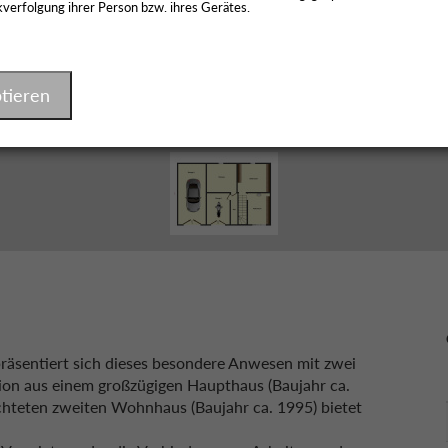
verfolgung ihrer Person bzw. ihres Gerätes.
tieren
räsentiert sich dieses besondere Anwesen mit zwei
on aus einem großzügigen Haupthaus (Baujahr ca.
hteten zweiten Wohnhaus (Baujahr ca. 1995) bietet