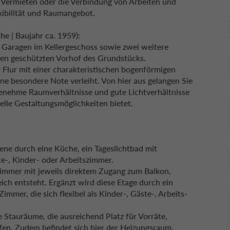
rmieten oder die Verbindung von Arbeiten und
xibilität und Raumangebot.
e | Baujahr ca. 1959):
i Garagen im Kellergeschoss sowie zwei weitere
den geschützten Vorhof des Grundstücks.
 Flur mit einer charakteristischen bogenförmigen
e besondere Note verleiht. Von hier aus gelangen Sie
enehme Raumverhältnisse und gute Lichtverhältnisse
elle Gestaltungsmöglichkeiten bietet.
ne durch eine Küche, ein Tageslichtbad mit
e-, Kinder- oder Arbeitszimmer.
immer mit jeweils direktem Zugang zum Balkon,
ch entsteht. Ergänzt wird diese Etage durch ein
mer, die sich flexibel als Kinder-, Gäste-, Arbeits-
 Stauräume, die ausreichend Platz für Vorräte,
fen. Zudem befindet sich hier der Heizungsraum.