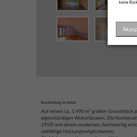
keine Rück
Akzep
Beschreibung im Detail
Auf einem ca. 1.490 m² großen Grundstück p
eigenständigen Wohnhäusern. Die Kombinati
1959) und einem modernen, hochwertig erric
vielfältige Nutzungsmöglichkeiten.