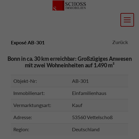
Zurück
Exposé AB-301
Bonn in ca. 30 km erreichbar: Großzügiges Anwesen
mit zwei Wohneinheiten auf 1.490 m²
Objekt-Nr:
AB-301
Immobilienart:
Einfamilienhaus
Vermarktungsart:
Kauf
Adresse:
53560 Vettelschoß
Region:
Deutschland